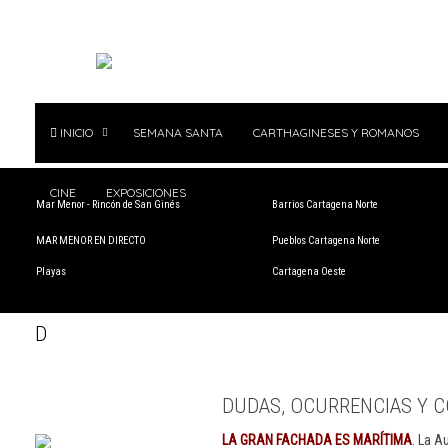
INICIO
SEMANA SANTA
CARTHAGINESES Y ROMANOS
CINE
EXPOSICIONES
Mar Menor - Rincón de San Ginés
Barrios Cartagena Norte
MAR MENOR EN DIRECTO
Pueblos Cartagena Norte
Playas
Cartagena Oeste
D
DUDAS, OCURRENCIAS Y C
LA GRAN FACHADA ES MARÍTIMA
. La A