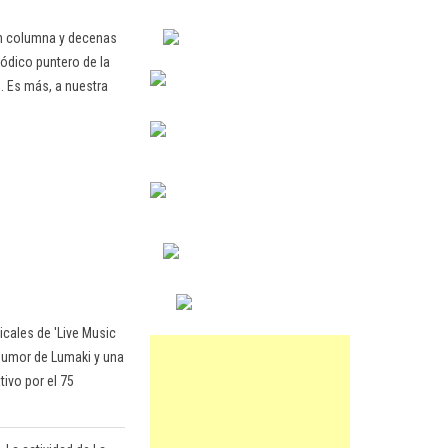
en columna y decenas
ódico puntero de la
. Es más, a nuestra
cales de 'Live Music
 humor de Lumaki y una
tivo por el 75