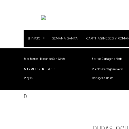
INICIO
SEMANA SANTA
CARTHAGINESES Y ROMA
Mar Menor - Rincón de San Ginés
Barrios Cartagena Norte
MAR MENOR EN DIRECTO
Pueblos Cartagena Norte
Playas
Cartagena Oeste
D
DUDAS, OCU