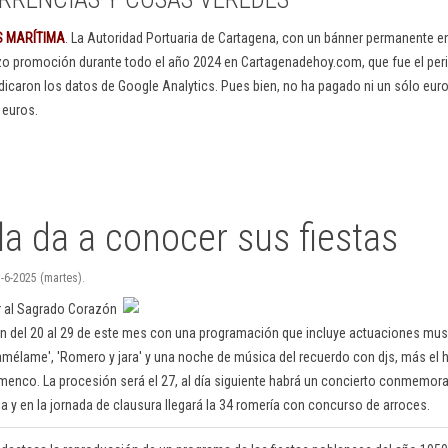
S MARÍTIMA
. La Autoridad Portuaria de Cartagena, con un bánner permanente 
izo promoción durante todo el año 2024 en Cartagenadehoy.com, que fue el peri
dicaron los datos de Google Analytics. Pues bien, no ha pagado ni un sólo euro
 euros.
a da a conocer sus fiestas
-6-2025 (martes).
r al Sagrado Corazón
n del 20 al 29 de este mes con una programación que incluye actuaciones musi
Camélame', 'Romero y jara' y una noche de música del recuerdo con djs, más el
amenco. La procesión será el 27, al día siguiente habrá un concierto conmemora
sia y en la jornada de clausura llegará la 34 romería con concurso de arroces.