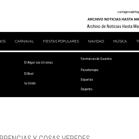
cartagenadeho
ARCHIVO NOTICIAS HASTA MA
Archivo de Noticias Hasta M
NOS
CARNAVAL
FIESTAS POPULARES
NAVIDAD
MÚSICA
T
Farmacias de Guardia
El Algar-Los Urrutias
Pasatiempos
El Beal
Esquelas
la Unión
Deportes
RRENCIAS Y COSAS VEREDES