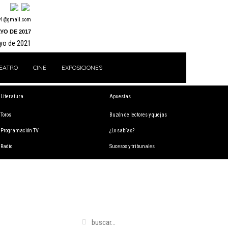
y1@gmail.com
YO DE 2017
ayo de 2021
EATRO
CINE
EXPOSICIONES
Literatura
Apuestas
Toros
Buzón de lectores y quejas
Programación TV
¿Lo sabías?
Radio
Sucesos y tribunales