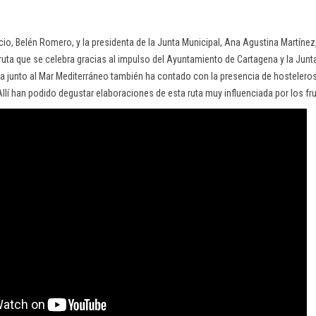
io, Belén Romero, y la presidenta de la Junta Municipal, Ana Agustina Martínez,
ruta que se celebra gracias al impulso del Ayuntamiento de Cartagena y la Junta
na junto al Mar Mediterráneo también ha contado con la presencia de hosteleros 
 Allí han podido degustar elaboraciones de esta ruta muy influenciada por los fr