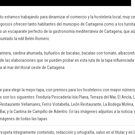
o estamos trabajando para dinamizar el comercio y la hostelería local, muy ce
gocios ofrecen tanto habitantes del municipio de Cartagena como a los turista
es un escaparate perfecto de la gastronomía mediterránea de Cartagena, que aú
puntado la edil Belén Romero.
arinera, sardina ahumada, buñuelos de bacalao, bacalao con tomate, albacoreta
de las elaboraciones que se pueden probar en esta ruta de la tapa influenciada
 al mar del litoral oeste de Cartagena.
tar para elegir la mejor tapa, con premios para los hosteleros con mayor númer
 son los siguientes: Freiduría Pescadería Isla Plana, Terraza del Mar, El Ancla, 
Restaurante Vellamares, Ferris Vistabella, León Restaurante, La Bodega Molina, 
ar, y la Cantina de Campillo de Adentro. En las imágenes adjuntas a la noticia s
imágenes de todas las tapas.
respeta íntegramente contenido, redacción y ortografía, salvo en el titular y en la