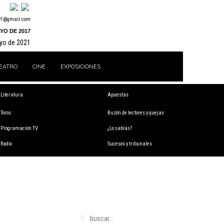
y1@gmail.com
YO DE 2017
ayo de 2021
EATRO
CINE
EXPOSICIONES
Literatura
Apuestas
Toros
Buzón de lectores y quejas
Programación TV
¿Lo sabías?
Radio
Sucesos y tribunales