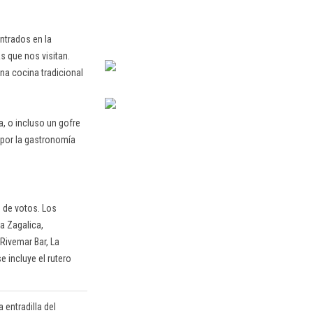
ntrados en la
s que nos visitan.
na cocina tradicional
, o incluso un gofre
 por la gastronomía
o de votos. Los
La Zagalica,
Rivemar Bar, La
e incluye el rutero
 entradilla del