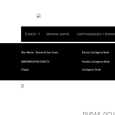
INICIO
SEMANA SANTA
CARTHAGINESES Y ROMA
Mar Menor - Rincón de San Ginés
Barrios Cartagena Norte
MAR MENOR EN DIRECTO
Pueblos Cartagena Norte
Playas
Cartagena Oeste
D
DUDAS, OCU