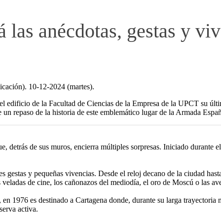
 las anécdotas, gestas y viv
cación). 10-12-2024 (martes).
n el edificio de la Facultad de Ciencias de la Empresa de la UPCT su últ
e un repaso de la historia de este emblemático lugar de la Armada Españ
e, detrás de sus muros, encierra múltiples sorpresas. Iniciado durante e
es gestas y pequeñas vivencias. Desde el reloj decano de la ciudad hast
as veladas de cine, los cañonazos del mediodía, el oro de Moscú o las av
en 1976 es destinado a Cartagena donde, durante su larga trayectoria mi
serva activa.