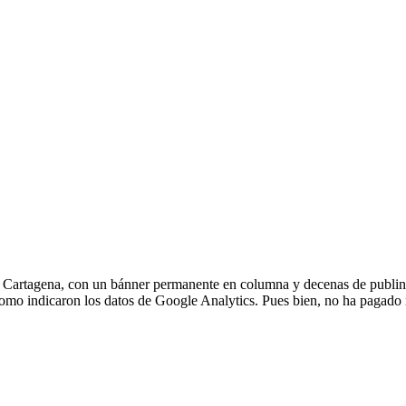
El Algar-Los Urrutias
Pasatiempos
Toros
El Beal
Esquelas
Programación T
la Unión
Deportes
Radio
e Cartagena, con un bánner permanente en columna y decenas de publin
omo indicaron los datos de Google Analytics. Pues bien, no ha pagado n