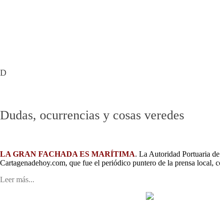
Mar Menor - Rincón de San Ginés
Barrios Cartagena Norte
MAR MENOR EN DIRECTO
Pueblos Cartagena Norte
Playas
Cartagena Oeste
D
Dudas, ocurrencias y cosas veredes
LA GRAN FACHADA ES MARÍTIMA
. La Autoridad Portuaria d
Cartagenadehoy.com, que fue el periódico puntero de la prensa local, c
Leer más...