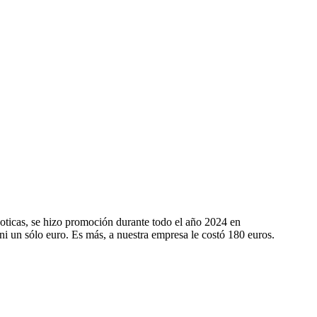
Buzón de lectores y quejas
V
¿Lo sabías?
Sucesos y tribunales
oticas, se hizo promoción durante todo el año 2024 en
i un sólo euro. Es más, a nuestra empresa le costó 180 euros.