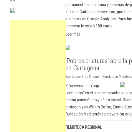
permanente en columna y decenas de pu
2024 en Cartagenadehoy.com, que fue el
los datos de Google Analytics. Pues bie
empresa le costó 180 euros.
Leer más...
'Pobres criaturas' abre la 
en Cartagena
Escrito por Inés Chamón (Fundación Mediterrá
El 'universo de Yorgos
Lanthimos' en el cine se caracteriza po
drama psicológico y sátira social. Dent
protagonizan Willem Dafoe, Emma Stone 
Fundación Mediterráneo en versión origi
FILMOTECA REGIONAL