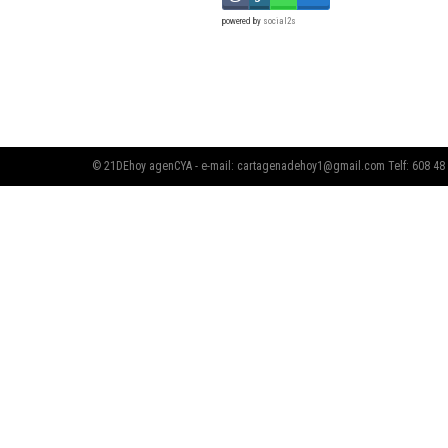
powered by
social2s
© 21DEhoy agenCYA - e-mail:
cartagenadehoy1@gmail.com
Telf: 608 48