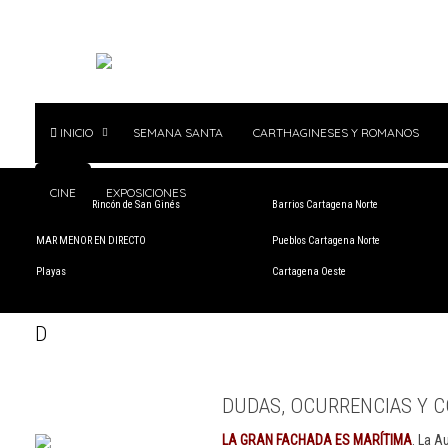
INICIO
SEMANA SANTA
CARTHAGINESES Y ROMANOS
CINE
EXPOSICIONES
Mar Menor - Rincón de San Ginés
Barrios Cartagena Norte
MAR MENOR EN DIRECTO
Pueblos Cartagena Norte
Playas
Cartagena Oeste
D
DUDAS, OCURRENCIAS Y C
LA GRAN FACHADA ES MARÍTIMA
. La A