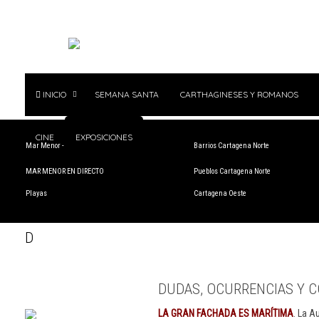
INICIO
SEMANA SANTA
CARTHAGINESES Y ROMANOS
CINE
EXPOSICIONES
Mar Menor - Rincón de San Ginés
Barrios Cartagena Norte
MAR MENOR EN DIRECTO
Pueblos Cartagena Norte
Playas
Cartagena Oeste
D
DUDAS, OCURRENCIAS Y C
LA GRAN FACHADA ES MARÍTIMA
. La A