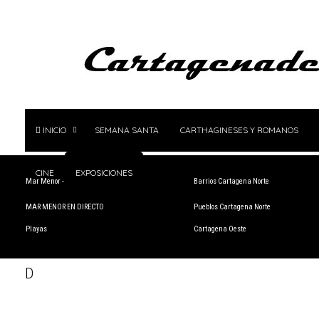
INICIO
SEMANA SANTA
CARTHAGINESES Y ROMANOS
CINE
EXPOSICIONES
Mar Menor - Rincón de San Ginés
Barrios Cartagena Norte
MAR MENOR EN DIRECTO
Pueblos Cartagena Norte
Playas
Cartagena Oeste
D