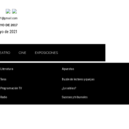
y1@gmail.com
YO DE 2017
ayo de 2021
EATRO
CINE
EXPOSICIONES
Literatura
Apuestas
Toros
Buzón de lectores y quejas
Programación TV
¿Lo sabías?
Radio
Sucesos y tribunales