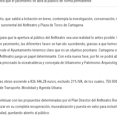
irá que el yacimiento se abra al público de forma permanente.
to, que saldrá a licitación en breve, contempla la investigación, conservación,
 suroriental del Anfiteatro y Plaza de Toros de Cartagena.
ra que la apertura al público del Anfiteatro sea una realidad lo antes posible
te yacimiento, las diferentes fases se han ido sucediendo, gracias a que hem
desde el Ayuntamiento tenemos claro que es un objetivo prioritario. Cartagena 
Anfiteatro juega un papel determinante. Con esta nueva fase, por fin se podrá abr
 precisado la vicealcaldesa y concejala de Urbanismo y Patrimonio Arqueológ
as obras asciende a 826.446,28 euros, excluido 21% IVA, de los cuales, 750.00
o de Transporte, Movilidad y Agenda Urbana.
ontinuar con las propuestas determinadas por el Plan Director del Anfiteatro 
nzar en su completa recuperación, musealización y puesta en valor para incluirl
udad, quedando abierto al público.