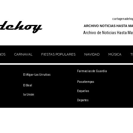
cartagenadeho
ARCHIVO NOTICIAS HASTA MA
Archivo de Noticias Hasta M
NOS
CARNAVAL
FIESTAS POPULARES
NAVIDAD
MÚSICA
T
Farmacias de Guardia
El Algar-Los Urrutias
Pasatiempos
El Beal
Esquelas
la Unión
Deportes