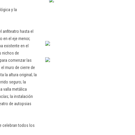
ógica y la
 anfiteatro hasta el
o en el eje menor,
a existente en el
s nichos de
r, para comenzar las
 el muro de cierre de
 la altura original; la
rrido seguro; la
a valla metálica
cías; la instalación
teatro de autopsias
e celebran todos los