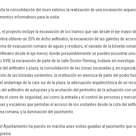
ta la consolidación del muro exterior, la realización de una excavación arqueol
mentos informativos para la visita.
 el proyecto incluye la excavación de los tramos que van desde el eje mayor del
itirá obtener un 25% de dicho anfiteatro; la excavación de las galerías de acces
tema de evacuación romano de aguas y residuos; el vaciado de la bóveda roman
anfiteatro desde el eje menor, donde presumiblemente se pueden encontrar uno
o XVIII; la excavación de parte de la calle Doctor Fleming, todavía sin investiga
 del anfiteatro y plaza; la consolidación de las zonas excavadas y, en especial,
ión de las bóvedas existentes; la restitución en arenisca de parte del podio hasta
el andamiaje de la cara sur de la plaza; la adecuación arquitectónica de un reco
del anfiteatro de autopsias y la acotación del perímetro de la actuación con un
a el cierre de seguridad, así como la entrada y el control de personas y mercan
as y escaleras que permitan el acceso de los visitantes desde la cota del anfi
rena romana; y la iluminación del yacimiento.
el Ayuntamiento ha puesto en marcha unas visitas guiadas al yacimiento que s
previa.