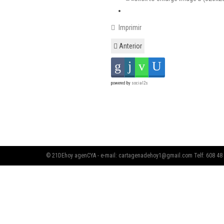
Imprimir
Anterior
powered by
social2s
© 21DEhoy agenCYA - e-mail:
cartagenadehoy1@gmail.com
Telf: 608 48