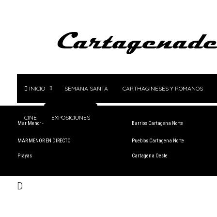
INICIO
SEMANA SANTA
CARTHAGINESES Y ROMANOS
CINE
EXPOSICIONES
Mar Menor - Rincón de San Ginés
Barrios Cartagena Norte
MAR MENOR EN DIRECTO
Pueblos Cartagena Norte
Playas
Cartagena Oeste
D