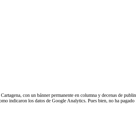
El Algar-Los Urrutias
Pasatiempos
Toros
El Beal
Esquelas
Programación T
la Unión
Deportes
Radio
e Cartagena, con un bánner permanente en columna y decenas de publin
omo indicaron los datos de Google Analytics. Pues bien, no ha pagado n