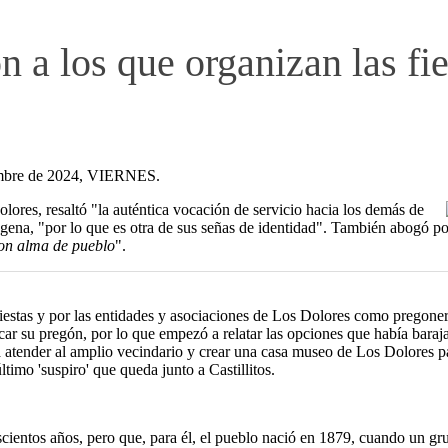
n a los que organizan las fi
iembre de 2024, VIERNES.
olores, resaltó "la auténtica vocación de servicio hacia los demás de
agena, "por lo que es otra de sus señas de identidad". También abogó p
con alma de pueblo
".
fiestas y por las entidades y asociaciones de Los Dolores como pregonero
ocar su pregón, por lo que empezó a relatar las opciones que había bar
atender al amplio vecindario y crear una casa museo de Los Dolores p
timo 'suspiro' que queda junto a Castillitos.
scientos años, pero que, para él, el pueblo nació en 1879, cuando un g