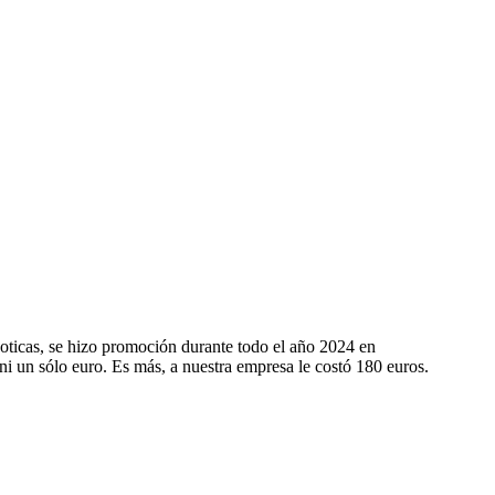
Buzón de lectores y quejas
V
¿Lo sabías?
Sucesos y tribunales
oticas, se hizo promoción durante todo el año 2024 en
i un sólo euro. Es más, a nuestra empresa le costó 180 euros.