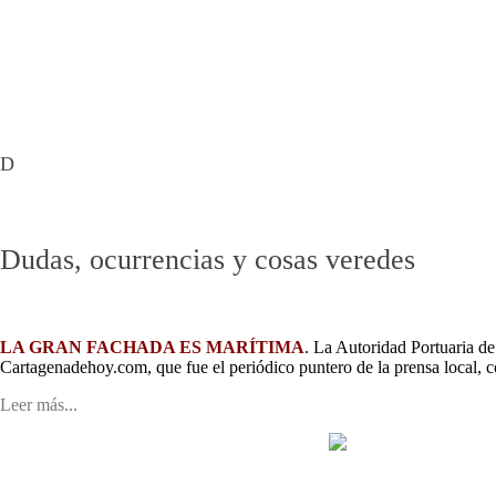
Mar Menor - Rincón de San Ginés
Barrios Cartagena Norte
MAR MENOR EN DIRECTO
Pueblos Cartagena Norte
Playas
Cartagena Oeste
D
Dudas, ocurrencias y cosas veredes
LA GRAN FACHADA ES MARÍTIMA
. La Autoridad Portuaria d
Cartagenadehoy.com, que fue el periódico puntero de la prensa local, c
Leer más...