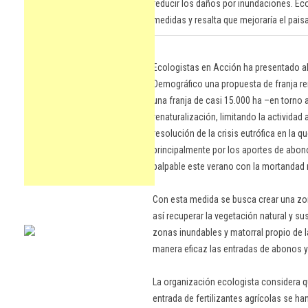
reducir los daños por inundaciones. Ec
medidas y resalta que mejoraría el paisa
Ecologistas en Acción ha presentado al 
Demográfico una propuesta de franja ren
una franja de casi 15.000 ha –en torno 
renaturalización, limitando la actividad a
resolución de la crisis eutrófica en la 
principalmente por los aportes de abon
palpable este verano con la mortandad
Con esta medida se busca crear una zon
así recuperar la vegetación natural y 
zonas inundables y matorral propio de l
manera eficaz las entradas de abonos y
La organización ecologista considera qu
entrada de fertilizantes agrícolas se ha