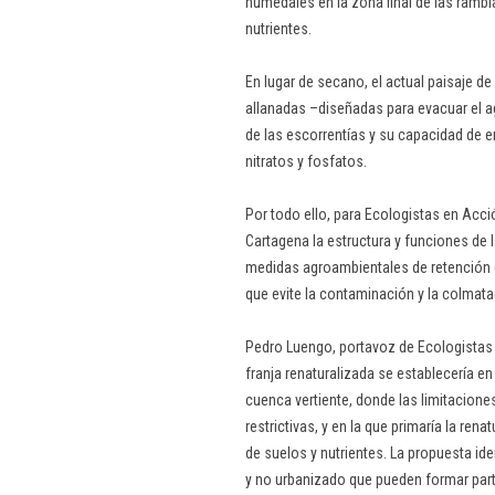
humedales en la zona final de las rambl
nutrientes.
En lugar de secano, el actual paisaje 
allanadas –diseñadas para evacuar el a
de las escorrentías y su capacidad de er
nitratos y fosfatos.
Por todo ello, para Ecologistas en Acc
Cartagena la estructura y funciones de l
medidas agroambientales de retención de 
que evite la contaminación y la colmata
Pedro Luengo, portavoz de Ecologistas 
franja renaturalizada se establecería en
cuenca vertiente, donde las limitaciones
restrictivas, y en la que primaría la re
de suelos y nutrientes. La propuesta id
y no urbanizado que pueden formar part