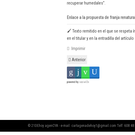
recuperar humedales”.
Enlace a la propuesta de franja renatu
🖌️ Texto remitido en el que se respeta 
en el titular y en la entradilla del artículo
Imprimir
Anterior
powered by
social2s
© 21DEhoy agenCYA - e-mail:
cartagenadehoy1@gmail.com
Telf: 608 48