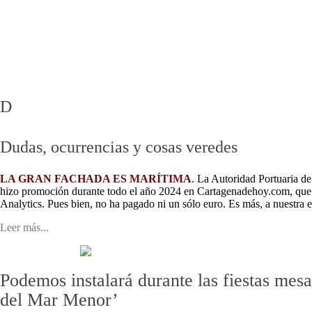
Mar Menor - Rincón de San Ginés
Barrios Cartagena Norte
MAR MENOR EN DIRECTO
Pueblos Cartagena Norte
Playas
Cartagena Oeste
D
Dudas, ocurrencias y cosas veredes
LA GRAN FACHADA ES MARÍTIMA
. La Autoridad Portuaria d
hizo promoción durante todo el año 2024 en Cartagenadehoy.com, que f
Analytics. Pues bien, no ha pagado ni un sólo euro. Es más, a nuestra 
Leer más...
Podemos instalará durante las fiestas mesa
del Mar Menor’