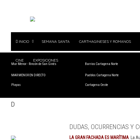
INICIO
SEMANA SANTA
CARTHAGINESES Y ROMANOS
CINE
EXPOSICIONES
Mar Menor - Rincón de San Ginés
Barrios Cartagena Norte
MAR MENOR EN DIRECTO
Pueblos Cartagena Norte
Playas
Cartagena Oeste
D
DUDAS, OCURRENCIAS Y C
LA GRAN FACHADA ES MARÍTIMA
. La A