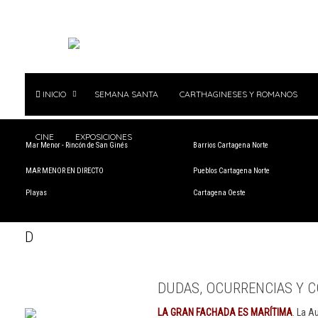
INICIO
SEMANA SANTA
CARTHAGINESES Y ROMANOS
CINE
EXPOSICIONES
Mar Menor - Rincón de San Ginés
Barrios Cartagena Norte
MAR MENOR EN DIRECTO
Pueblos Cartagena Norte
Playas
Cartagena Oeste
D
DUDAS, OCURRENCIAS Y C
LA GRAN FACHADA ES MARÍTIMA
. La A