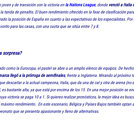
joven y de transición con la victoria en
la Nations League
, donde
venció a Italia 
 la tanda de penaltis. El buen rendimiento ofrecido en la fase de clasificación para
do la posición de España en cuanto a las expectativas de los especialistas. Por 
avorito para las casas, con una cuota que se sitúa entre 7 y 8.
a sorpresa?
ado como la Eurocopa, el pastel se abre a un amplio elenco de equipos. De hecho,
arca llegó a la prórroga de semifinales
, frente a Inglaterra. Mirando al próximo t
ue descartar a la actual campeona, Italia, que da una de cal y otra de arena (no 
í, es bastante alta, ya que está por encima de los 15. En una mejor posición se en
uya victoria se paga 10 a 1. Si quieres realizar pronósticos, la mejor idea es bus
 máximo rendimiento. En este escenario, Bélgica y Países Bajos también optan a
eonato que se presenta apasionante y lleno de alternativas.