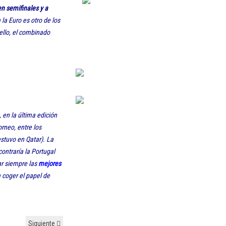
en semifinales y a
 la Euro es otro de los
ello, el combinado
 en la última edición
orneo, entre los
estuvo en Qatar). La
contraría la Portugal
car siempre las
mejores
 coger el papel de
Siguiente