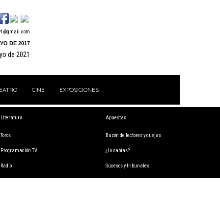
y1@gmail.com
YO DE 2017
ayo de 2021
EATRO
CINE
EXPOSICIONES
Literatura
Apuestas
Toros
Buzón de lectores y quejas
Programación TV
¿Lo sabías?
Radio
Sucesos y tribunales