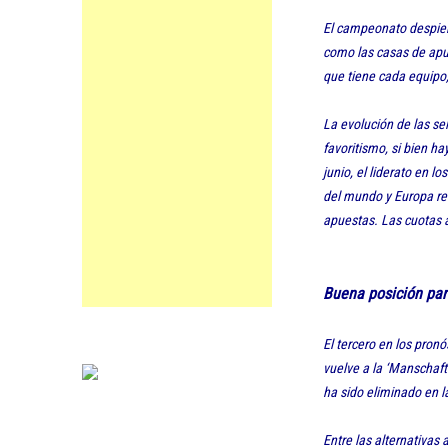
El campeonato despier
como las casas de apu
que tiene cada equipo, 
La evolución de las se
favoritismo, si bien h
junio, el liderato en l
del mundo y Europa res
apuestas. Las cuotas a
Buena posición pa
El tercero en los pronó
vuelve a la ‘Manschaft
ha sido eliminado en 
Entre las alternativas 