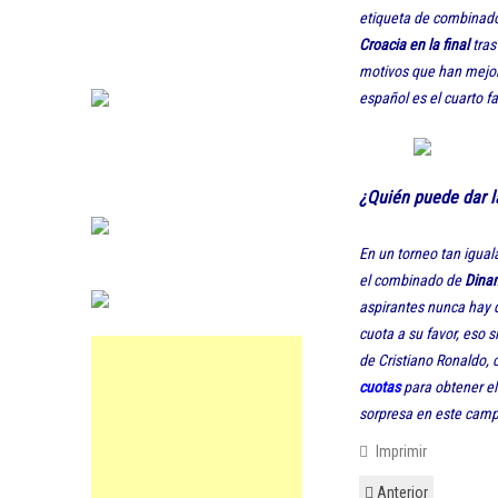
etiqueta de combinado 
Croacia en la final
tras
motivos que han mejora
español es el cuarto f
¿Quién puede dar l
En un torneo tan igual
el combinado de
Dinam
aspirantes nunca hay q
cuota a su favor, eso s
de Cristiano Ronaldo, c
cuotas
para obtener el
sorpresa en este camp
Imprimir
Anterior