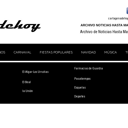
cartagenadeho
ARCHIVO NOTICIAS HASTA MA
Archivo de Noticias Hasta M
NOS
CARNAVAL
FIESTAS POPULARES
NAVIDAD
MÚSICA
T
Farmacias de Guardia
El Algar-Los Urrutias
Pasatiempos
El Beal
Esquelas
la Unión
Deportes