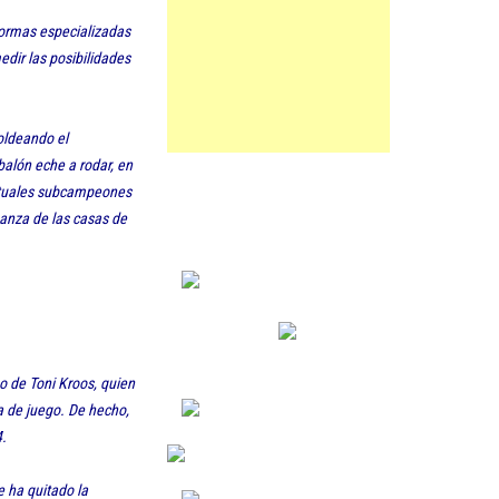
formas especializadas
dir las posibilidades
oldeando el
balón eche a rodar, en
ctuales subcampeones
ianza de las casas de
o de Toni Kroos, quien
a de juego. De hecho,
14.
e ha quitado la