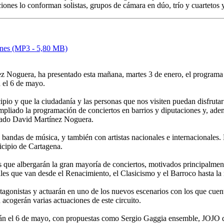
iones lo conforman solistas, grupos de cámara en dúo, trío y cuartetos y
iones (MP3 - 5,80 MB)
z Noguera, ha presentado esta mañana, martes 3 de enero, el programa d
a el 6 de mayo.
pio y que la ciudadanía y las personas que nos visiten puedan disfrutar 
mpliado la programación de conciertos en barrios y diputaciones y, adem
rmado David Martínez Noguera.
las bandas de música, y también con artistas nacionales e internacionales
icipio de Cartagena.
res que albergarán la gran mayoría de conciertos, motivados principalment
ales que van desde el Renacimiento, el Clasicismo y el Barroco hasta l
protagonistas y actuarán en uno de los nuevos escenarios con los que c
acogerán varias actuaciones de este circuito.
zarán el 6 de mayo, con propuestas como Sergio Gaggia ensemble, JOJO