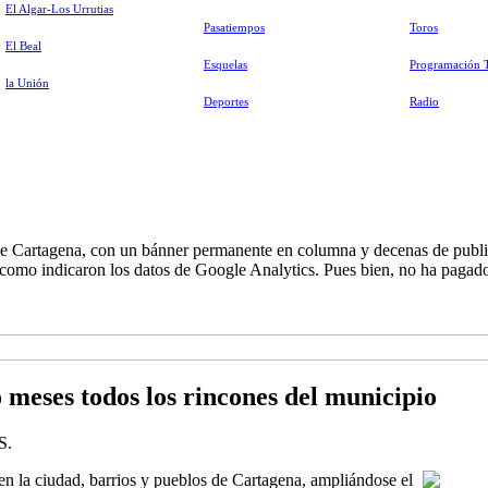
El Algar-Los Urrutias
Pasatiempos
Toros
El Beal
Esquelas
Programación 
la Unión
Deportes
Radio
de Cartagena, con un bánner permanente en columna y decenas de publi
 como indicaron los datos de Google Analytics. Pues bien, no ha pagado 
 meses todos los rincones del municipio
S.
 en la ciudad, barrios y pueblos de Cartagena, ampliándose el