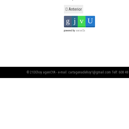
Anterior
powered by
social2s
© 21DEhoy agenCYA - e-mail:
cartagenadehoy1@gmail.com
Telf: 608 48