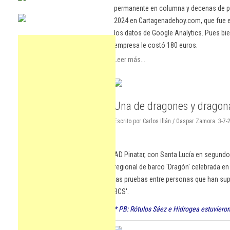
permanente en columna y decenas de pu
2024 en Cartagenadehoy.com, que fue el
los datos de Google Analytics. Pues bie
empresa le costó 180 euros.
Leer más...
Una de dragones y dragona
Escrito por Carlos Illán / Gaspar Zamora. 3-7-
AD Pinatar, con Santa Lucía en segundo l
regional de barco 'Dragón' celebrada en 
las pruebas entre personas que han supe
BCS'.
* PB: Rótulos Sáez e Hidrogea estuvieron