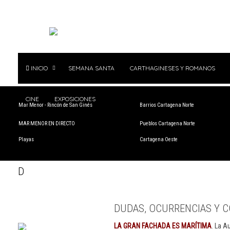
INICIO
SEMANA SANTA
CARTHAGINESES Y ROMANOS
CINE
EXPOSICIONES
Mar Menor - Rincón de San Ginés
Barrios Cartagena Norte
MAR MENOR EN DIRECTO
Pueblos Cartagena Norte
Playas
Cartagena Oeste
D
DUDAS, OCURRENCIAS Y C
LA GRAN FACHADA ES MARÍTIMA
. La A