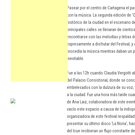
Pasear por el centro de Cartagena el pa
con la música. La segunda edición de ‘
histórico de la ciudad en el escenario d
principales calles se llenaran de cient
encontrarse con las melodías y letras 
expresamente a disfrutar del Festival, y
procedía la música mientras daban un p
inevitable.
Fue a las 12h cuando Claudia Vergotti a
del Palacio Consistorial, donde se con
embelesados con la dulzura de su voz, 
a la ciudad. Fue una hora más tarde cu
de Ana Laiz, colaboradora de este event
vacío este espacio a causa de la indis
organizadora de este festival respalda
presentar su último disco ‘La Noria’, ha
del Icue recibieran un flujo constante d