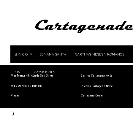
INICIO
SEMANA SANTA
CARTHAGINESES Y ROMANOS
CINE
EXPOSICIONES
Mar Menor - Rincón de San Ginés
Barrios Cartagena Norte
MAR MENOR EN DIRECTO
Pueblos Cartagena Norte
Playas
Cartagena Oeste
D