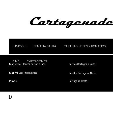
INICIO
SEMANA SANTA
CARTHAGINESES Y ROMANOS
CINE
EXPOSICIONES
Mar Menor - Rincón de San Ginés
Barrios Cartagena Norte
MAR MENOR EN DIRECTO
Pueblos Cartagena Norte
Playas
Cartagena Oeste
D