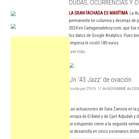
DUDAS, OCURRENCIAS Y C
LA GRAN FACHADA ES MARÍTIMA
. La A
permanente en columna y decenas de pu
2024 en Cartagenadehoy.com, que fue el
los datos de Google Analytics. Pues bie
empresa le costó 180 euros.
Leer más...
Un '43 Jazz' de ovación
Escrito por CTh15. 11 de NOVIEMBRE de 2024,
Las actuaciones de Sara Zamora en la pl
terraza de El Batel y de Cjief Adjudah y
un estupendo cierre a la segunda seman
se desarrolla en cinco escenarios dist