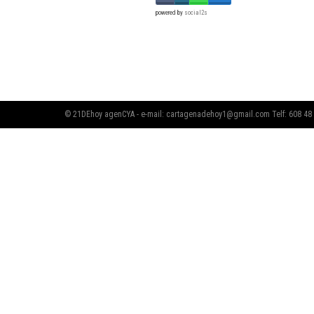
powered by
social2s
© 21DEhoy agenCYA - e-mail:
cartagenadehoy1@gmail.com
Telf: 608 48