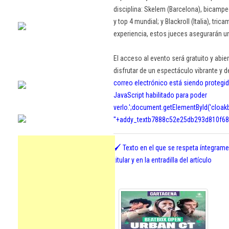
disciplina: Skelem (Barcelona), bicamp
y top 4 mundial; y Blackroll (Italia), t
experiencia, estos jueces asegurarán un
El acceso al evento será gratuito y abie
disfrutar de un espectáculo vibrante y 
correo electrónico está siendo protegid
JavaScript habilitado para poder
verlo.
';document.getElementById('cloa
'
'+addy_textb7888c52e25db293d810f687
🖌️ Texto en el que se respeta íntegrame
titular y en la entradilla del artículo