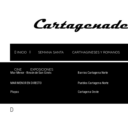
INICIO
SEMANA SANTA
CARTHAGINESES Y ROMANOS
CINE
EXPOSICIONES
Mar Menor - Rincón de San Ginés
Barrios Cartagena Norte
MAR MENOR EN DIRECTO
Pueblos Cartagena Norte
Playas
Cartagena Oeste
D