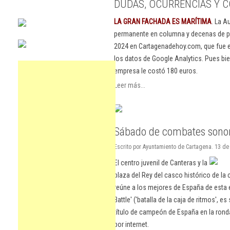
DUDAS, OCURRENCIAS Y C
LA GRAN FACHADA ES MARÍTIMA
. La A
permanente en columna y decenas de pu
2024 en Cartagenadehoy.com, que fue el
los datos de Google Analytics. Pues bie
empresa le costó 180 euros.
Leer más...
Sábado de combates sono
Escrito por Ayuntamiento de Cartagena. 13 d
El centro juvenil de Canteras y la
plaza del Rey del casco histórico de l
reúne a los mejores de España de esta 
Battle' ('batalla de la caja de ritmos', e
título de campeón de España en la ronda
por internet.