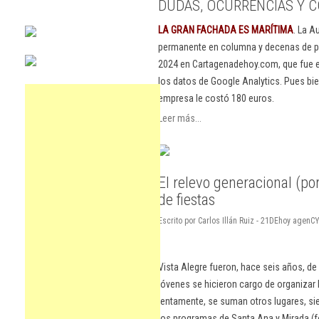
DUDAS, OCURRENCIAS Y C
LA GRAN FACHADA ES MARÍTIMA
. La A
permanente en columna y decenas de pu
2024 en Cartagenadehoy.com, que fue el
los datos de Google Analytics. Pues bie
empresa le costó 180 euros.
Leer más...
El relevo generacional (por
de fiestas
Escrito por Carlos Illán Ruiz - 21DEhoy agen
Vista Alegre fueron, hace seis años, d
jóvenes se hicieron cargo de organizar
lentamente, se suman otros lugares, si
los programas de Santa Ana y Mirada (fo