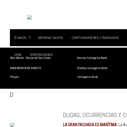
INICIO
SEMANA SANTA
CARTHAGINESES Y ROMANOS
CINE
EXPOSICIONES
Mar Menor - Rincón de San Ginés
Barrios Cartagena Norte
MAR MENOR EN DIRECTO
Pueblos Cartagena Norte
Playas
Cartagena Oeste
D
DUDAS, OCURRENCIAS Y C
LA GRAN FACHADA ES MARÍTIMA
. La A