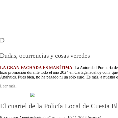
Mar Menor - Rincón de San Ginés
Barrios Cartagena Norte
MAR MENOR EN DIRECTO
Pueblos Cartagena Norte
Playas
Cartagena Oeste
D
Dudas, ocurrencias y cosas veredes
LA GRAN FACHADA ES MARÍTIMA
. La Autoridad Portuaria d
hizo promoción durante todo el año 2024 en Cartagenadehoy.com, que f
Analytics. Pues bien, no ha pagado ni un sólo euro. Es más, a nuestra 
Leer más...
El cuartel de la Policía Local de Cuesta B
Escrito por Ayuntamiento de Cartagena. 19-11-2024 (martes).