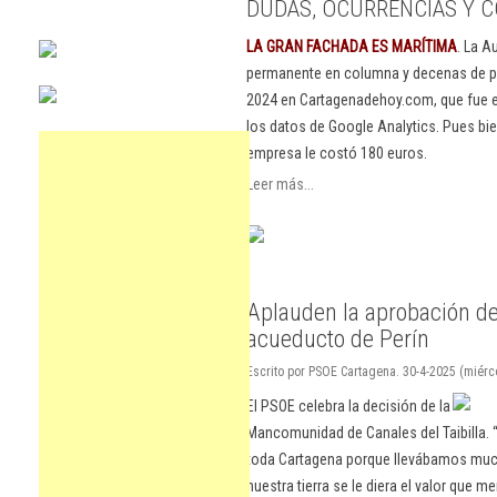
DUDAS, OCURRENCIAS Y C
LA GRAN FACHADA ES MARÍTIMA
. La A
permanente en columna y decenas de pu
2024 en Cartagenadehoy.com, que fue el
los datos de Google Analytics. Pues bie
empresa le costó 180 euros.
Leer más...
Aplauden la aprobación del
acueducto de Perín
Escrito por PSOE Cartagena. 30-4-2025 (miérc
El PSOE celebra la decisión de la
Mancomunidad de Canales del Taibilla. “
toda Cartagena porque llevábamos much
nuestra tierra se le diera el valor que m