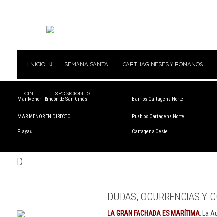
INICIO
SEMANA SANTA
CARTHAGINESES Y ROMANOS
CINE
EXPOSICIONES
Mar Menor - Rincón de San Ginés
Barrios Cartagena Norte
MAR MENOR EN DIRECTO
Pueblos Cartagena Norte
Playas
Cartagena Oeste
D
DUDAS, OCURRENCIAS Y C
LA GRAN FACHADA ES MARÍTIMA
. La A