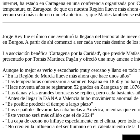
internet, ha estado en Cartagena en una conferencia organizada por 'C
temperatura en Zaragoza, de que en nuestra Región llueve más ahora q
verano será más caluroso que el anterior... y que Martes también se e
Jorge Rey fue el único que aventuró la llegada del temporal de nieve
en Burgos. A partir de ahí comenzó a ser cada vez más destino de los 
La asociación benéfica 'Cartagena por la Caridad', que preside Matías
presentado por Tomás Martínez Pagán y ofreció una muy amena e inte
Aunque lo mejor es verlo y escucharlo (muy cercano y llano en todo m
- "En la Región de Murcia llueve más ahora que hace unos años"
- "Las temperaturas comenzaron a subir en España en 1850 y no han 
- "Hace noventa años se registraron 52 grados en Zaragoza y en 1876
- "Las danas y las grandes borrascas se repiten, pero cada bastantes a
- "Antes de llegar la DANA a Valencia hubo movimiento anormal de pe
- "Es posible predecir el tiempo a largo plazo"
- "Los españoles llevaron las cabañuelas a América, mientras que en o
- "Este verano será más cálido que el de 2024"
- "La capa de ozono no influye especialmente en el clima, pero todo af
- "No creo en la influencia del ser humano en el calentamiento de la 