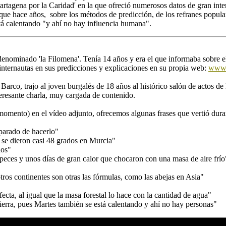
artagena por la Caridad' en la que ofreció numerosos datos de gran int
ue hace años, sobre los métodos de predicción, de los refranes popular
stá calentando "y ahí no hay influencia humana".
 denominado 'la Filomena'. Tenía 14 años y era el que informaba sobre
internautas en sus predicciones y explicaciones en su propia web:
www.
 Barco, trajo al joven burgalés de 18 años al histórico salón de actos
resante charla, muy cargada de contenido.
omento) en el vídeo adjunto, ofrecemos algunas frases que vertió dura
parado de hacerlo"
 se dieron casi 48 grados en Murcia"
ños"
ces y unos días de gran calor que chocaron con una masa de aire frío
tros continentes son otras las fórmulas, como las abejas en Asia"
ecta, al igual que la masa forestal lo hace con la cantidad de agua"
Tierra, pues Martes también se está calentando y ahí no hay personas"