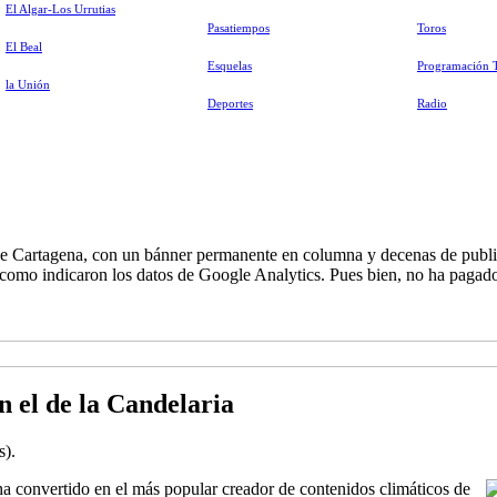
El Algar-Los Urrutias
Pasatiempos
Toros
El Beal
Esquelas
Programación 
la Unión
Deportes
Radio
de Cartagena, con un bánner permanente en columna y decenas de publi
 como indicaron los datos de Google Analytics. Pues bien, no ha pagado 
n el de la Candelaria
s).
ha convertido en el más popular creador de contenidos climáticos de