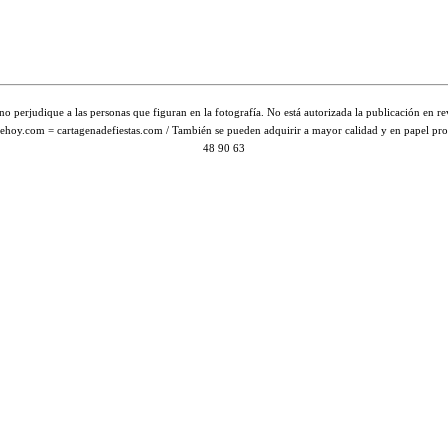
judique a las personas que figuran en la fotografía. No está autorizada la publicación en revista
genadehoy.com = cartagenadefiestas.com / También se pueden adquirir a mayor calidad y en papel 
48 90 63