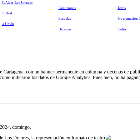
El Algar-Los Urrutias
Pasatiempos
Toros
El Beal
Esquelas
Programación 
la Unión
Deportes
Radio
de Cartagena, con un bánner permanente en columna y decenas de publi
 como indicaron los datos de Google Analytics. Pues bien, no ha pagado 
 2024, domingo.
e Los Dolores, la representación en formato de teatro