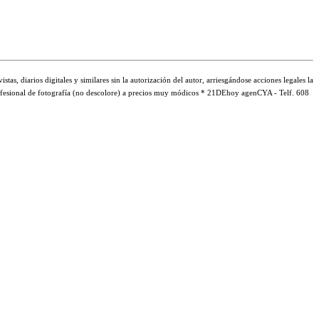
s, diarios digitales y similares sin la autorización del autor, arriesgándose acciones legales la
profesional de fotografía (no descolore) a precios muy módicos * 21DEhoy agenCYA - Telf. 608