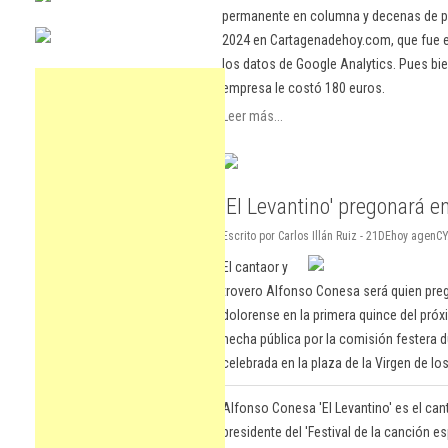
permanente en columna y decenas de pu
2024 en Cartagenadehoy.com, que fue el
los datos de Google Analytics. Pues bie
empresa le costó 180 euros.
Leer más...
'El Levantino' pregonará e
Escrito por Carlos Illán Ruiz - 21DEhoy agenC
El cantaor y
trovero Alfonso Conesa será quien preg
dolorense en la primera quince del próx
hecha pública por la comisión festera d
celebrada en la plaza de la Virgen de lo
Alfonso Conesa 'El Levantino' es el cant
presidente del 'Festival de la canción e