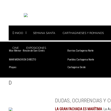
INICIO
SEMANA SANTA
CARTHAGINESES Y ROMANOS
CINE
EXPOSICIONES
Mar Menor - Rincón de San Ginés
Barrios Cartagena Norte
MAR MENOR EN DIRECTO
Pueblos Cartagena Norte
Playas
Cartagena Oeste
D
DUDAS, OCURRENCIAS Y C
LA GRAN FACHADA ES MARÍTIMA
. La A