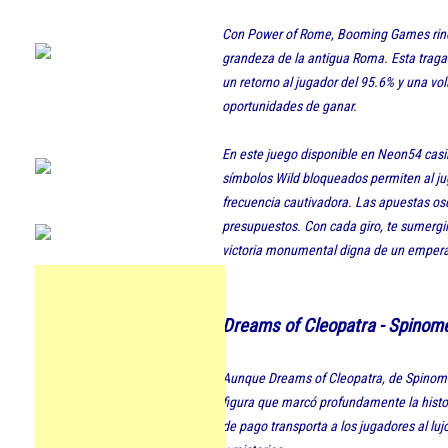
Con Power of Rome, Booming Games rind
grandeza de la antigua Roma. Esta traga
un retorno al jugador del 95.6% y una vo
oportunidades de ganar.
En este juego disponible en Neon54 casin
símbolos Wild bloqueados permiten al j
frecuencia cautivadora. Las apuestas osc
presupuestos. Con cada giro, te sumerg
victoria monumental digna de un empera
Dreams of Cleopatra - Spinom
Aunque Dreams of Cleopatra, de Spinome
figura que marcó profundamente la histor
de pago transporta a los jugadores al luj