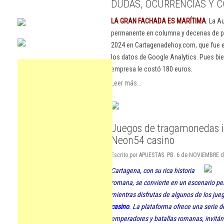
DUDAS, OCURRENCIAS Y C
LA GRAN FACHADA ES MARÍTIMA
. La A
permanente en columna y decenas de pu
2024 en Cartagenadehoy.com, que fue el
los datos de Google Analytics. Pues bie
empresa le costó 180 euros.
Leer más...
Juegos de tragamonedas in
Neon54 casino
Escrito por APUESTAS. PB. 6 de NOVIEMBRE d
Cartagena, con su rica historia
romana, se convierte en un escenario pe
mientras disfrutas de algunos de los 
casino
. La plataforma ofrece una serie de
emperadores y batallas romanas, invitánd