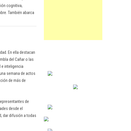
ión cognitiva,
embre. También abarca
dad. En ella destacan
ambla del Cañar o las
 e inteligencia
on una semana de actos
pación de más de
 representantes de
dades desde el
, dar difusión a todas