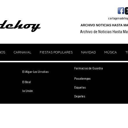
cartagenadeho
ARCHIVO NOTICIAS HASTA MA
Archivo de Noticias Hasta M
NOS
CARNAVAL
FIESTAS POPULARES
NAVIDAD
MÚSICA
T
Farmacias de Guardia
El Algar-Los Urrutias
Pasatiempos
El Beal
Esquelas
la Unión
Deportes