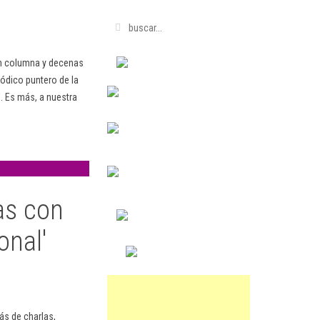
en columna y decenas
ódico puntero de la
. Es más, a nuestra
as con
onal'
más de charlas,