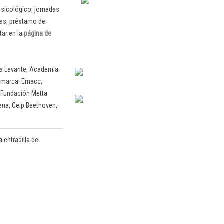
psicológico, jornadas
res, préstamo de
ar en la
página de
fa Levante, Academia
Comarca. Emacc,
, Fundación Metta
ena, Ceip Beethoven,
 entradilla del