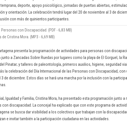
 temprana, deporte, apoyo psicológico, jornadas de puertas abiertas, estimulac
ión y orientación. La celebración tendrá lugar del 20 de noviembre al 3 de dici
lusión con más de quinientos participantes.
 Personas con Discapacidad. (PDF - 6,83 MB)
 de Cristina Mora. (MP3 - 6,69 MB)
rtagena presenta la programación de actividades para personas con discapaci
za junto a Zancadas Sobre Ruedas por lugares como la playa de El Gorguel, la R
el Pinatar; y talleres de paleontología, primeros auxilios, higiene, seguridad vial
demás la celebración del Día Internacional de las Personas con Discapacidad, c
l 3 de diciembre. Estos días se hará una marcha por la inclusión con la partici
nas.
cial, Igualdad y Familia, Cristina Mora, ha presentado esta programación junto a
 con discapacidad. La concejal ha explicado que con este programa de activi
gena se busca dar visibilidad a los colectivos que trabajan con la discapacidad
zan e invitar también a la participación ciudadana en las actividades.