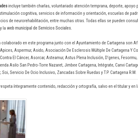
dades
incluye también charlas, voluntariado atención temprana, deporte, apoyo 
estimulación cognitiva, servicios de información y orientación, escuelas de pad
icios de neurorehabilitación, entre muchas otras. Todas ellas se pueden consult
y la
web municipal de Servicios Sociales.
n colaborado en este programa junto con el Ayuntamiento de Cartagena son A
 Apices, Aspermur, Asido, Asociación De Esclerosis Múltiple De Cartagena Y 
ontra El Cáncer, Asorcar, Asteamur, Astus Plena Inclusión, D’genes, Fesormu
enda Asilo San Pedro-Torre Nazaret, Jimbee Cartagena, Intégrate, Canvi Cartag
, Soi, Servicio De Ocio Inclusivo, Zancadas Sobre Ruedas y T.P. Cartagena R.M.
respeta íntegramente contenido, redacción y ortografía, salvo en el titular y en la