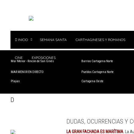
INICIO
SEMANA SANTA
CARTHAGINESES Y ROMANOS
CINE
EXPOSICIONES
Mar Menor - Rincón de San Ginés
Barrios Cartagena Norte
MAR MENOR EN DIRECTO
Pueblos Cartagena Norte
Playas
Cartagena Oeste
D
DUDAS, OCURRENCIAS Y C
LA GRAN FACHADA ES MARÍTIMA
. La A