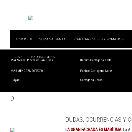
INICIO
SEMANA SANTA
CARTHAGINESES Y ROMANOS
CINE
EXPOSICIONES
Mar Menor - Rincón de San Ginés
Barrios Cartagena Norte
MAR MENOR EN DIRECTO
Pueblos Cartagena Norte
Playas
Cartagena Oeste
D
DUDAS, OCURRENCIAS Y C
LA GRAN FACHADA ES MARÍTIMA
. La A