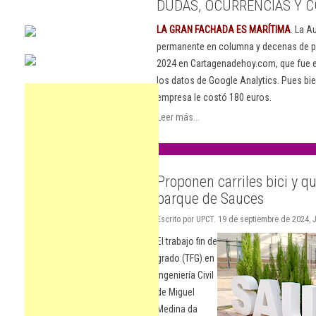
DUDAS, OCURRENCIAS Y C
LA GRAN FACHADA ES MARÍTIMA
. La A
permanente en columna y decenas de pu
2024 en Cartagenadehoy.com, que fue el
los datos de Google Analytics. Pues bie
empresa le costó 180 euros.
Leer más...
Proponen carriles bici y q
parque de Sauces
Escrito por UPCT. 19 de septiembre de 2024,
El trabajo fin de
grado (TFG) en
Ingeniería Civil
de Miguel
Medina da