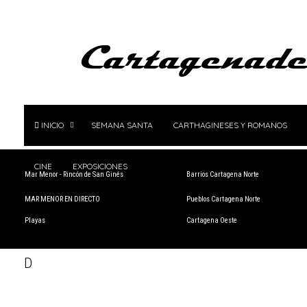
INICIO
SEMANA SANTA
CARTHAGINESES Y ROMANOS
CINE
EXPOSICIONES
Mar Menor - Rincón de San Ginés
Barrios Cartagena Norte
MAR MENOR EN DIRECTO
Pueblos Cartagena Norte
Playas
Cartagena Oeste
D