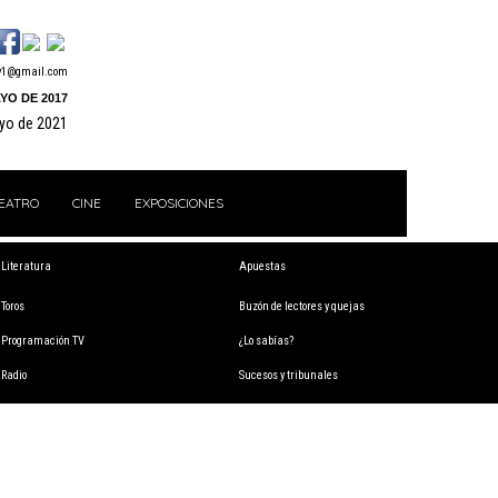
y1@gmail.com
YO DE 2017
ayo de 2021
EATRO
CINE
EXPOSICIONES
Literatura
Apuestas
Toros
Buzón de lectores y quejas
Programación TV
¿Lo sabías?
Radio
Sucesos y tribunales