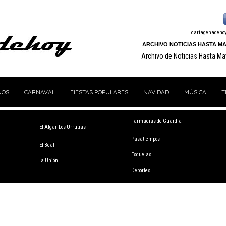
cartagenadeho
ARCHIVO NOTICIAS HASTA MA
Archivo de Noticias Hasta M
NOS
CARNAVAL
FIESTAS POPULARES
NAVIDAD
MÚSICA
T
Farmacias de Guardia
El Algar-Los Urrutias
Pasatiempos
El Beal
Esquelas
la Unión
Deportes