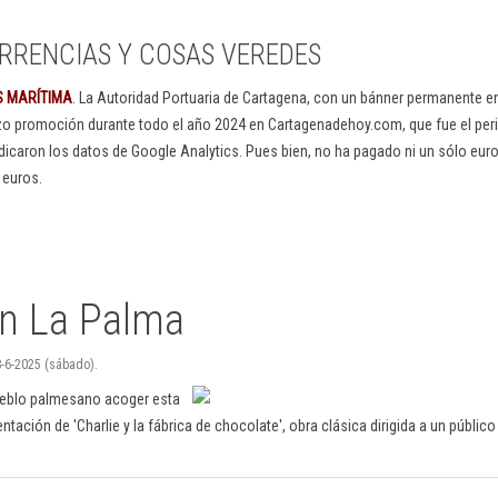
RRENCIAS Y COSAS VEREDES
S MARÍTIMA
. La Autoridad Portuaria de Cartagena, con un bánner permanente 
izo promoción durante todo el año 2024 en Cartagenadehoy.com, que fue el peri
dicaron los datos de Google Analytics. Pues bien, no ha pagado ni un sólo euro
 euros.
en La Palma
8-6-2025 (sábado).
pueblo palmesano acoger esta
tación de 'Charlie y la fábrica de chocolate', obra clásica dirigida a un público i