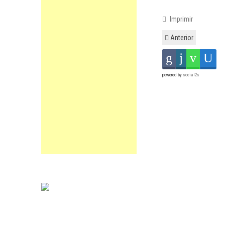
Imprimir
Anterior
powered by
social2s