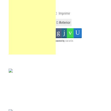
Imprimir
Anterior
powered by
social2s