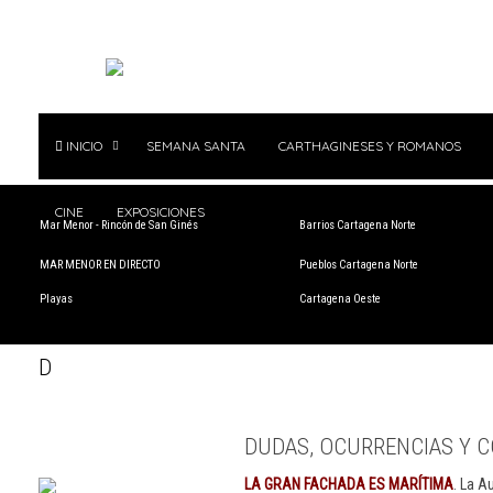
INICIO
SEMANA SANTA
CARTHAGINESES Y ROMANOS
CINE
EXPOSICIONES
Mar Menor - Rincón de San Ginés
Barrios Cartagena Norte
MAR MENOR EN DIRECTO
Pueblos Cartagena Norte
Playas
Cartagena Oeste
D
DUDAS, OCURRENCIAS Y C
LA GRAN FACHADA ES MARÍTIMA
. La A