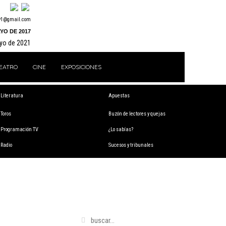
y1@gmail.com
YO DE 2017
ayo de 2021
EATRO
CINE
EXPOSICIONES
Literatura
Apuestas
Toros
Buzón de lectores y quejas
Programación TV
¿Lo sabías?
Radio
Sucesos y tribunales