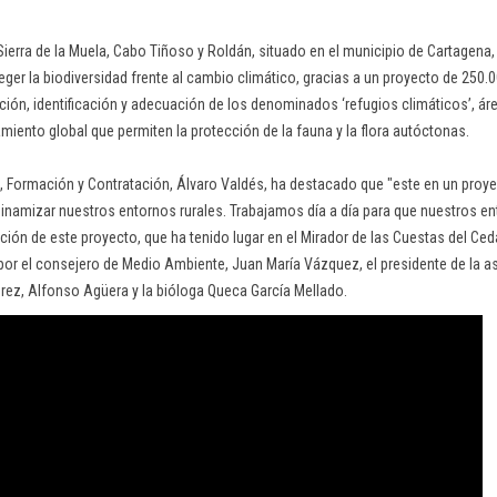
Sierra de la Muela, Cabo Tiñoso y Roldán, situado en el municipio de Cartagena,
eger la biodiversidad frente al cambio climático, gracias a un proyecto de 250
ación, identificación y adecuación de los denominados ‘refugios climáticos’, ár
miento global que permiten la protección de la fauna y la flora autóctonas.
, Formación y Contratación, Álvaro Valdés, ha destacado que "este en un proy
 dinamizar nuestros entornos rurales. Trabajamos día a día para que nuestros e
ación de este proyecto, que ha tenido lugar en el Mirador de las Cuestas del Ced
r el consejero de Medio Ambiente, Juan María Vázquez, el presidente de la as
érez, Alfonso Agüera y la bióloga Queca García Mellado.