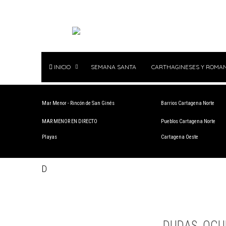
INICIO
SEMANA SANTA
CARTHAGINESES Y ROMA
Mar Menor - Rincón de San Ginés
Barrios Cartagena Norte
MAR MENOR EN DIRECTO
Pueblos Cartagena Norte
Playas
Cartagena Oeste
D
DUDAS, OCU