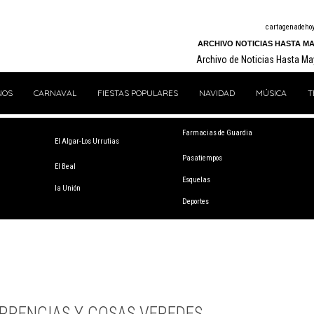
cartagenadeho
ARCHIVO NOTICIAS HASTA MA
Archivo de Noticias Hasta M
NOS
CARNAVAL
FIESTAS POPULARES
NAVIDAD
MÚSICA
T
Farmacias de Guardia
El Algar-Los Urrutias
Pasatiempos
El Beal
Esquelas
la Unión
Deportes
RRENCIAS Y COSAS VEREDES