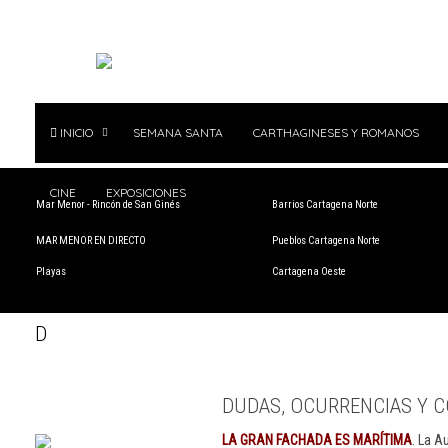
INICIO
SEMANA SANTA
CARTHAGINESES Y ROMANOS
CINE
EXPOSICIONES
Mar Menor - Rincón de San Ginés
Barrios Cartagena Norte
MAR MENOR EN DIRECTO
Pueblos Cartagena Norte
Playas
Cartagena Oeste
D
DUDAS, OCURRENCIAS Y C
LA GRAN FACHADA ES MARÍTIMA
. La A