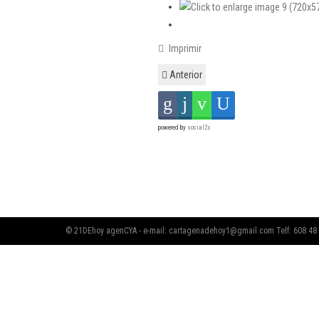
Imprimir
Anterior
powered by
social2s
© 21DEhoy agenCYA - e-mail:
cartagenadehoy1@gmail.com
Telf: 608 48