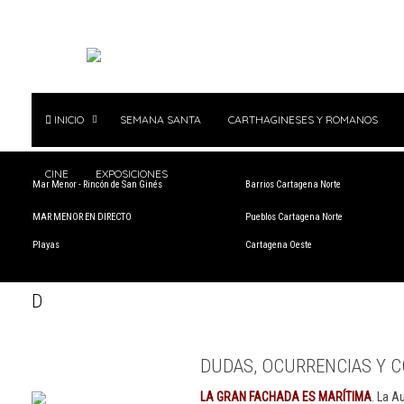
INICIO
SEMANA SANTA
CARTHAGINESES Y ROMANOS
CINE
EXPOSICIONES
Mar Menor - Rincón de San Ginés
Barrios Cartagena Norte
MAR MENOR EN DIRECTO
Pueblos Cartagena Norte
Playas
Cartagena Oeste
D
DUDAS, OCURRENCIAS Y C
LA GRAN FACHADA ES MARÍTIMA
. La A