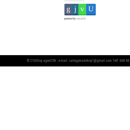
powered by
social2s
© 21DEhoy agenCYA - e-mail:
cartagenadehoy1@gmail.com
Telf: 608 48