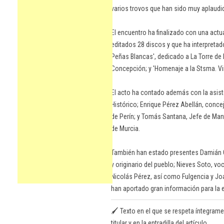
varios trovos que han sido muy aplaudid
El encuentro ha finalizado con una actu
editados 28 discos y que ha interpreta
Peñas Blancas', dedicado a La Torre de Ni
Concepción; y 'Homenaje a la Stsma. Vir
El acto ha contado además con la asist
Histórico; Enrique Pérez Abellán, conce
de Perín; y Tomás Santana, Jefe de Ma
de Murcia.
También han estado presentes Damián G
y originario del pueblo; Nieves Soto, vo
Nicolás Pérez, así como Fulgencia y J
han aportado gran información para la e
🖌️ Texto en el que se respeta íntegrame
titular y en la entradilla del artículo