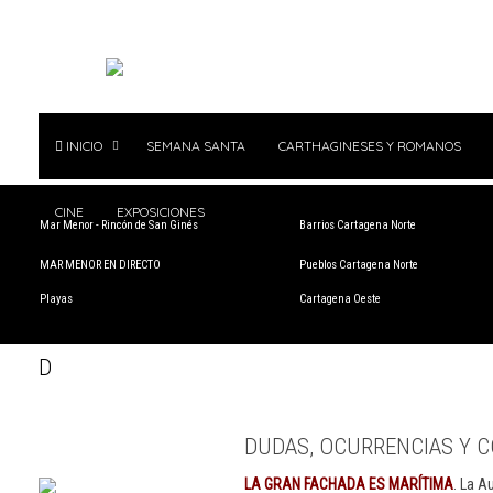
INICIO
SEMANA SANTA
CARTHAGINESES Y ROMANOS
CINE
EXPOSICIONES
Mar Menor - Rincón de San Ginés
Barrios Cartagena Norte
MAR MENOR EN DIRECTO
Pueblos Cartagena Norte
Playas
Cartagena Oeste
D
DUDAS, OCURRENCIAS Y C
LA GRAN FACHADA ES MARÍTIMA
. La A