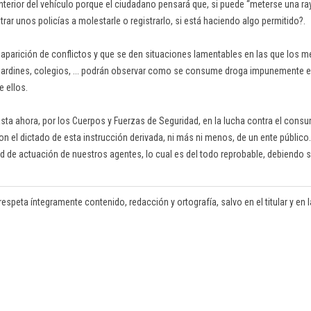
l interior del vehículo porque el ciudadano pensará que, si puede “meterse una r
ar unos policías a molestarle o registrarlo, si está haciendo algo permitido?.
 aparición de conflictos y que se den situaciones lamentables en las que los 
jardines, colegios, ... podrán observar como se consume droga impunemente e
 ellos.
hasta ahora, por los Cuerpos y Fuerzas de Seguridad, en la lucha contra el cons
 el dictado de esta instrucción derivada, ni más ni menos, de un ente público
 de actuación de nuestros agentes, lo cual es del todo reprobable, debiendo s
respeta íntegramente contenido, redacción y ortografía, salvo en el titular y en la