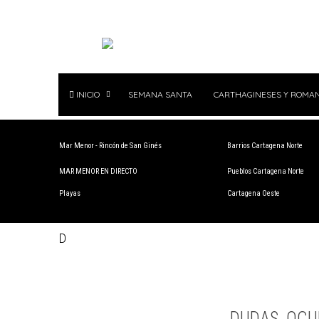
INICIO
SEMANA SANTA
CARTHAGINESES Y ROMA
Mar Menor - Rincón de San Ginés
Barrios Cartagena Norte
MAR MENOR EN DIRECTO
Pueblos Cartagena Norte
Playas
Cartagena Oeste
D
DUDAS, OCU