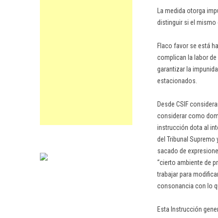
La medida otorga imp
distinguir si el mismo
Flaco favor se está h
complican la labor de
garantizar la impunida
estacionados.
Desde CSIF consideramo
considerar como domici
instrucción dota al in
del Tribunal Supremo y
sacado de expresiones
“cierto ambiente de p
trabajar para modific
consonancia con lo qu
Esta Instrucción gene