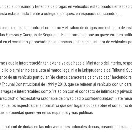
unidad al consumo y tenencia de drogas en vehículos estacionados en espacio
 está estacionado frente a colegios, parques, en espacios concurridos, ...
aciendo a la lucha contra el consumo y el tráfico de drogas con este tipo de in
 las Fuerzas y Cuerpos de Seguridad. Esta norma supone un grave error en políti
d en el consumo y posesión de sustancias ilícitas en el interior de vehículos pa
s que la interpretación tan extensiva que hace el Ministerio del Interior, resp
lio o similar, no se ajusta al marco legal ni a la jurisprudencia del Tribunal S
terior de un vehículo particular “de ciertos caracteres de privacidad” haciendo r
 Tribunal Constitucional de 1999 y 2013, que se refieren al vehículo con un cará
 vagas e interpretables como “relación con el concepto de intimidad y privacid
rivacidad” o “expectativa razonable de privacidad o confidencialidad”. Este mis
ar aquellos aspectos de la normativa que den lugar a dudas sobre el consumo d
e la sociedad quiere ver en su espacios y vías públicas.
ra multitud de dudas en las intervenciones policiales diarias, creando al ciuda