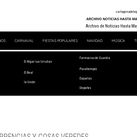
cartagenadeho
ARCHIVO NOTICIAS HASTA MA
Archivo de Noticias Hasta M
NOS
CARNAVAL
FIESTAS POPULARES
NAVIDAD
MÚSICA
T
Farmacias de Guardia
El Algar-Los Urrutias
Pasatiempos
El Beal
Esquelas
la Unión
Deportes
RRENCIAS Y COSAS VEREDES