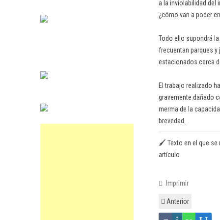
a la inviolabilidad de
¿cómo van a poder entr
Todo ello supondrá la
frecuentan parques y 
estacionados cerca de
El trabajo realizado 
gravemente dañado con
merma de la capacidad
brevedad.
🖌️ Texto en el que se 
artículo
Imprimir
Anterior