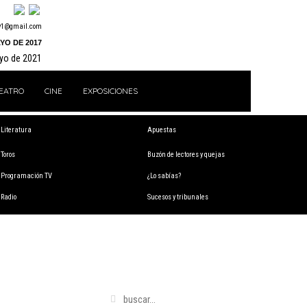
y1@gmail.com
YO DE 2017
ayo de 2021
EATRO
CINE
EXPOSICIONES
Literatura
Apuestas
Toros
Buzón de lectores y quejas
Programación TV
¿Lo sabías?
Radio
Sucesos y tribunales