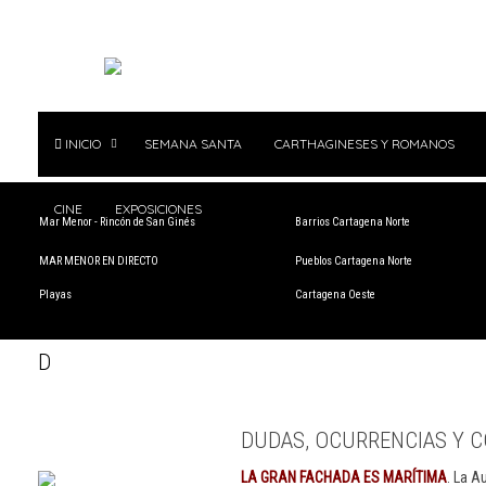
INICIO
SEMANA SANTA
CARTHAGINESES Y ROMANOS
CINE
EXPOSICIONES
Mar Menor - Rincón de San Ginés
Barrios Cartagena Norte
MAR MENOR EN DIRECTO
Pueblos Cartagena Norte
Playas
Cartagena Oeste
D
DUDAS, OCURRENCIAS Y C
LA GRAN FACHADA ES MARÍTIMA
. La A