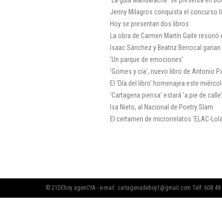
'La guía Mandarache' se presenta en B
Jenny Milagros conquista el concurso li
Hoy se presentan dos libros
La obra de Carmen Martín Gaite resonó
Isaac Sánchez y Beatriz Berrocal ganan
'Un parque de emociones'
'Gomes y cía', nuevo libro de Antonio P
El 'Día del libro' homenajea este miérco
'Cartagena piensa' estará 'a pie de calle
Isa Nieto, al Nacional de Poetry Slam
El certamen de microrrelatos 'ELAC-Lola
© 21DEhoy agenCYA - e-mail:
cartagenadehoy1@gmail.com
Telf: 608 48