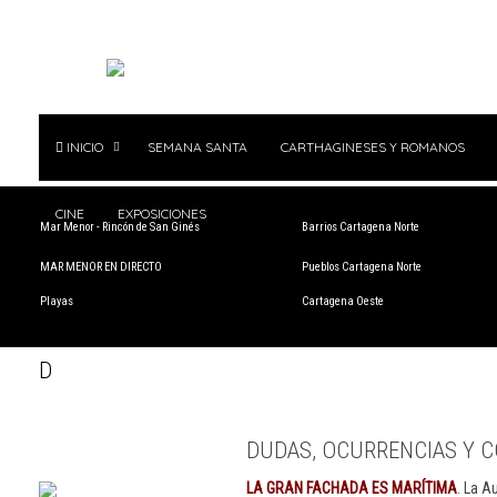
INICIO
SEMANA SANTA
CARTHAGINESES Y ROMANOS
CINE
EXPOSICIONES
Mar Menor - Rincón de San Ginés
Barrios Cartagena Norte
MAR MENOR EN DIRECTO
Pueblos Cartagena Norte
Playas
Cartagena Oeste
D
DUDAS, OCURRENCIAS Y C
LA GRAN FACHADA ES MARÍTIMA
. La A