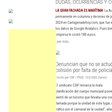
DUDAS, OCURRENCIAS Y C
LA GRAN FACHADA ES MARÍTIMA
. La A
permanente en columna y decenas de pu
2024 en Cartagenadehoy.com, que fue el
los datos de Google Analytics. Pues bie
empresa le costó 180 euros.
Leer más...
Denuncian que no se actu
colisión por falta de policí
Escrito por CSIF / PSOE. 10-3-2025 (lunes).
El sindicato CSIF remarca la mala
planificación del cuerpo municipal po
alertó de un turismo que llevaba una c
llamada porque la unidad de este lugar, 
tráfico por el carnaval de la ciudad", 