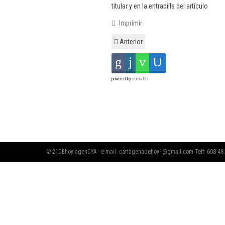
titular y en la entradilla del artículo
Imprimir
Anterior
powered by
social2s
© 21DEhoy agenCYA - e-mail:
cartagenadehoy1@gmail.com
Telf: 608 48