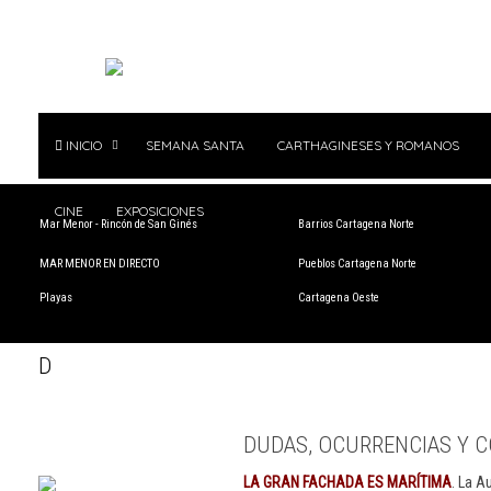
INICIO
SEMANA SANTA
CARTHAGINESES Y ROMANOS
CINE
EXPOSICIONES
Mar Menor - Rincón de San Ginés
Barrios Cartagena Norte
MAR MENOR EN DIRECTO
Pueblos Cartagena Norte
Playas
Cartagena Oeste
D
DUDAS, OCURRENCIAS Y C
LA GRAN FACHADA ES MARÍTIMA
. La A