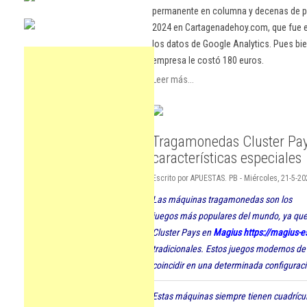
permanente en columna y decenas de pu
2024 en Cartagenadehoy.com, que fue el
los datos de Google Analytics. Pues bie
empresa le costó 180 euros.
Leer más...
Tragamonedas Cluster Pay
características especiales
Escrito por APUESTAS. PB - Miércoles, 21-5-20
Las máquinas tragamonedas son los
juegos más populares del mundo, ya que e
Cluster Pays en
Magius https://magius-
tradicionales. Estos juegos modernos d
coincidir en una determinada configurac
Estas máquinas siempre tienen cuadrícula