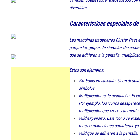
También puedes jugar estos juegos con mu
divertidas.
Características especiales de
Las máquinas tragaperras Cluster Pays
porque los grupos de símbolos desaparec
que se adhieren a la pantalla, multiplica
Estos son ejemplos:
Símbolos en cascada. Caen despué
símbolos.
Multiplicadores de avalancha. El j
Por ejemplo, los iconos desaparece
multiplicador que crece y aumenta 
Wild expansivo. Este icono se extie
más combinaciones ganadoras, ya 
Wild que se adhieren a la pantalla.