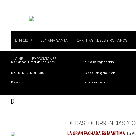
INICIO
SEMANA SANTA
CARTHAGINESES Y ROMANOS
CINE
EXPOSICIONES
Mar Menor - Rincón de San Ginés
Barrios Cartagena Norte
MAR MENOR EN DIRECTO
Pueblos Cartagena Norte
Playas
Cartagena Oeste
D
DUDAS, OCURRENCIAS Y C
LA GRAN FACHADA ES MARÍTIMA
. La A