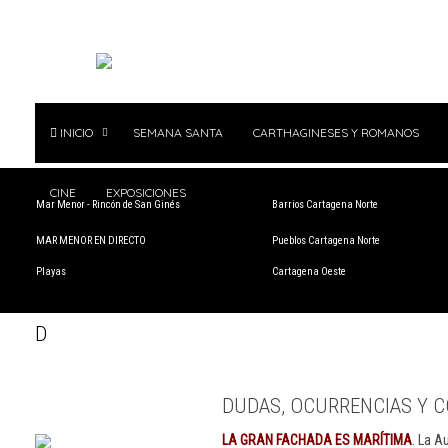
INICIO
SEMANA SANTA
CARTHAGINESES Y ROMANOS
CINE
EXPOSICIONES
Mar Menor - Rincón de San Ginés
Barrios Cartagena Norte
MAR MENOR EN DIRECTO
Pueblos Cartagena Norte
Playas
Cartagena Oeste
D
DUDAS, OCURRENCIAS Y C
LA GRAN FACHADA ES MARÍTIMA
. La A