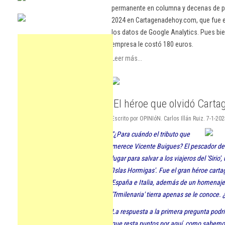
permanente en columna y decenas de pu
2024 en Cartagenadehoy.com, que fue el
los datos de Google Analytics. Pues bie
empresa le costó 180 euros.
Leer más...
'El héroe que olvidó Carta
Escrito por OPINIóN. Carlos Illán Ruiz. 7-1-20
"¿Para cuándo el tributo que
merece Vicente Buigues? El pescador de 
lugar para salvar a los viajeros del 'Sirio
'Islas Hormigas'. Fue el gran héroe carta
España e Italia, además de un homenaje p
'Trmilenaria' tierra apenas se le conoce.
La respuesta a la primera pregunta podr
que resta puntos por aquí, como sabemo