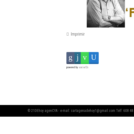
Imprimir
powered by
social2s
© 21DEhoy agenCYA - e-mail:
cartagenadehoy1@gmail.com
Telf: 608 48