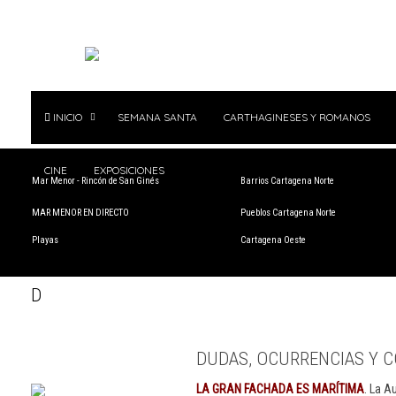
INICIO
SEMANA SANTA
CARTHAGINESES Y ROMANOS
CINE
EXPOSICIONES
Mar Menor - Rincón de San Ginés
Barrios Cartagena Norte
MAR MENOR EN DIRECTO
Pueblos Cartagena Norte
Playas
Cartagena Oeste
D
DUDAS, OCURRENCIAS Y C
LA GRAN FACHADA ES MARÍTIMA
. La A