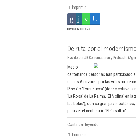
Imprimir
powered by
social2s
De ruta por el modernismo
Escrito por JR Comunicación y Protocolo (Age
Medio
centenar de personas han participado en
de Los Alcázares por las villas modern
Pinos' y 'Torre nueva' (donde estuvo la r
'La Rosa' de La Palma, 'El Molina' en la 
las bolas'), con su gran jardín botánic
para ver el centenario 'El Castillito'.
Continuar leyendo
Imprimir