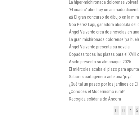
La hiper-michironada dolorense volverá
'El cuadro' abre hoy un animado diciemb
📸 El gran concurso de dibujo en la mi
Noa Pérez Lapi, ganadora absoluta del co
Ángel Valverde crea dos novelas en un
La gran michironada dolorense 'ya huel
Ángel Valverde presenta su novela
Copadas todas las plazas para el XVIII co
Asido presenta su almanaque 2025
El miércoles acaba el plazo para apuntar
Sabores cartagenero ante una 'joya'
¿Qué tal un paseo por los jardines de El 
¿Conóces el Modernismo rural?
Recogida solidaria de Áncora
4
5