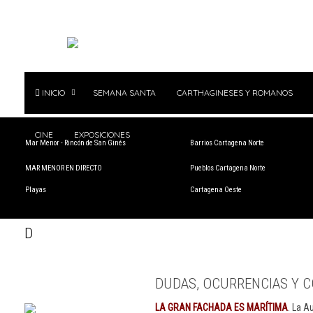
INICIO
SEMANA SANTA
CARTHAGINESES Y ROMANOS
CINE
EXPOSICIONES
Mar Menor - Rincón de San Ginés
Barrios Cartagena Norte
MAR MENOR EN DIRECTO
Pueblos Cartagena Norte
Playas
Cartagena Oeste
D
DUDAS, OCURRENCIAS Y C
LA GRAN FACHADA ES MARÍTIMA
. La A