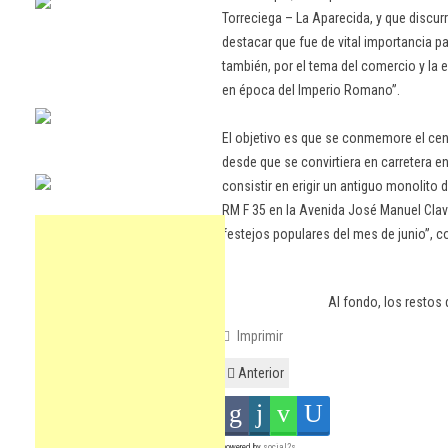
Torreciega – La Aparecida, y que discurr
destacar que fue de vital importancia p
también, por el tema del comercio y la
en época del Imperio Romano”.
El objetivo es que se conmemore el cente
desde que se convirtiera en carretera 
consistir en erigir un antiguo monolito 
RM F 35 en la Avenida José Manuel Clav
festejos populares del mes de junio”, c
Al fondo, los restos
Imprimir
Anterior
powered by
social2s