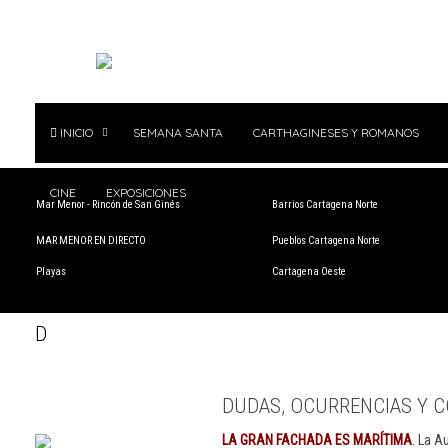
INICIO
SEMANA SANTA
CARTHAGINESES Y ROMANOS
CINE
EXPOSICIONES
Mar Menor - Rincón de San Ginés
Barrios Cartagena Norte
MAR MENOR EN DIRECTO
Pueblos Cartagena Norte
Playas
Cartagena Oeste
D
DUDAS, OCURRENCIAS Y C
LA GRAN FACHADA ES MARÍTIMA
. La A