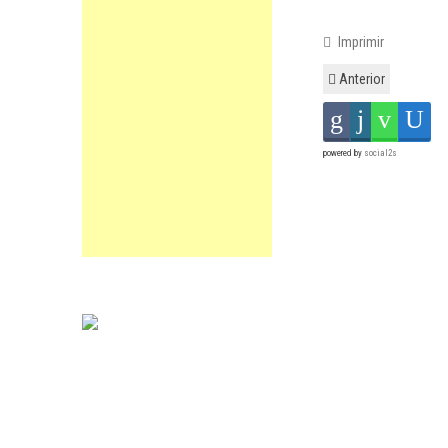
Imprimir
Anterior
powered by
social2s