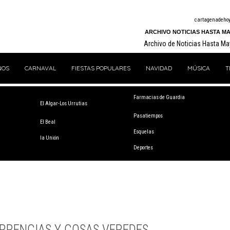
cartagenadeho
ARCHIVO NOTICIAS HASTA MA
Archivo de Noticias Hasta M
NOS
CARNAVAL
FIESTAS POPULARES
NAVIDAD
MÚSICA
T
Farmacias de Guardia
El Algar-Los Urrutias
Pasatiempos
El Beal
Esquelas
la Unión
Deportes
RRENCIAS Y COSAS VEREDES