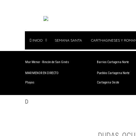
INICIO
SEMANA SANTA
CARTHAGINESES Y ROMA
Mar Menor - Rincón de San Ginés
Barrios Cartagena Norte
MAR MENOR EN DIRECTO
Pueblos Cartagena Norte
Playas
Cartagena Oeste
D
DUDAS, OCU