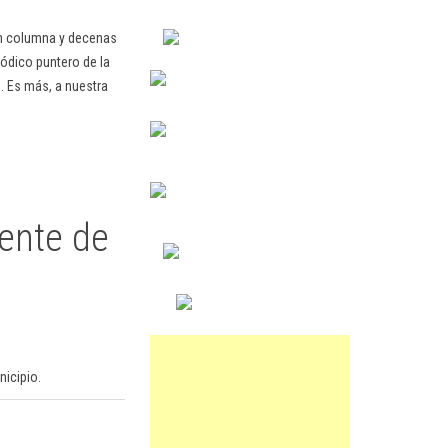
en columna y decenas
ódico puntero de la
. Es más, a nuestra
rente de
icipio.