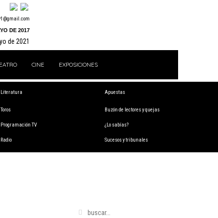
y1@gmail.com
YO DE 2017
ayo de 2021
EATRO
CINE
EXPOSICIONES
Literatura
Apuestas
Toros
Buzón de lectores y quejas
Programación TV
¿Lo sabías?
Radio
Sucesos y tribunales